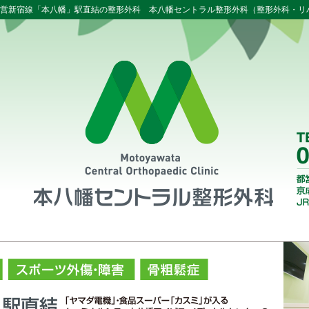
都営新宿線「本八幡」駅直結の整形外科 本八幡セントラル整形外科（整形外科・リ