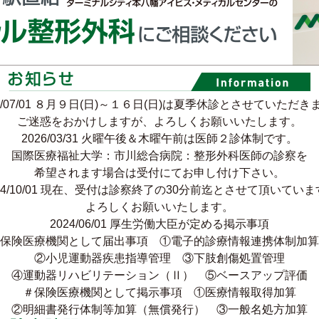
/07/01
８月９日(日)～１６日(日)は夏季休診とさせていただき
ご迷惑をおかけしますが、よろしくお願いいたします。
2026/03/31
火曜午後＆木曜午前は医師２診体制です。
国際医療福祉大学：市川総合病院：整形外科医師の診察を
希望されます場合は受付にてお申し付け下さい。
4/10/01
現在、受付は診察終了の30分前迄とさせて頂いていま
よろしくお願いいたします。
2024/06/01
厚生労働大臣が定める掲示事項
＃保険医療機関として届出事項 ①電子的診療情報連携体制加
②小児運動器疾患指導管理 ③下肢創傷処置管理
④運動器リハビリテーション（Ⅱ） ⑤ベースアップ評価
＃保険医療機関として掲示事項 ①医療情報取得加算
②明細書発行体制等加算（無償発行） ③一般名処方加算